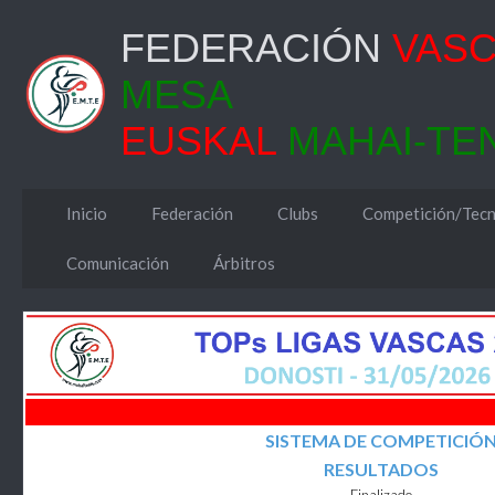
FEDERACIÓN
VAS
MESA
EUSKAL
MAHAI-TE
Inicio
Federación
Clubs
Competición/Tecn
Comunicación
Árbitros
SISTEMA DE COMPETICIÓ
RESULTADOS