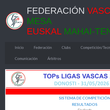
FEDERACIÓN
VAS
MESA
EUSKAL
MAHAI-TE
Inicio
Federación
Clubs
Competición/Tecn
Comunicación
Árbitros
SISTEMA DE COMPETICIÓ
RESULTADOS