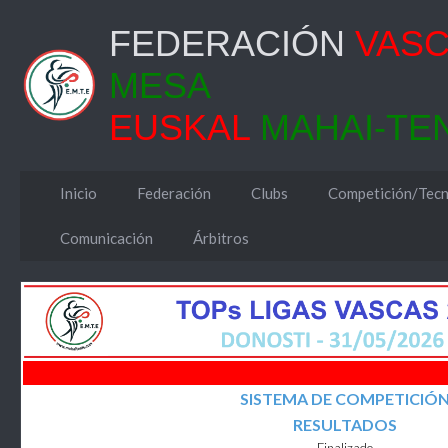
FEDERACIÓN
VAS
MESA
EUSKAL
MAHAI-TE
Inicio
Federación
Clubs
Competición/Tecn
Comunicación
Árbitros
SISTEMA DE COMPETICIÓ
RESULTADOS