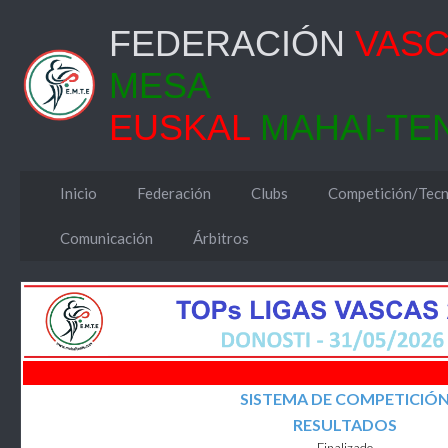
FEDERACIÓN
VAS
MESA
EUSKAL
MAHAI-TE
Inicio
Federación
Clubs
Competición/Tecn
Comunicación
Árbitros
SISTEMA DE COMPETICIÓ
RESULTADOS