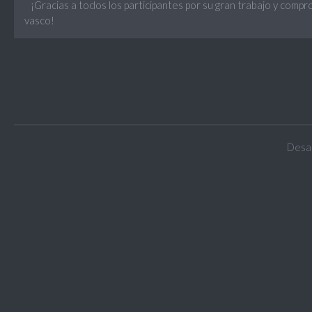
¡Gracias a todos los participantes por su gran trabajo y compr
vasco!
Desar