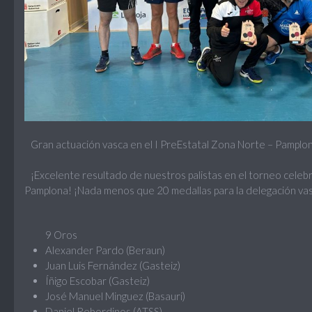
Gran actuación vasca en el I PreEstatal Zona Norte – Pamplo
¡Excelente resultado de nuestros palistas en el torneo celeb
Pamplona! ¡Nada menos que 20 medallas para la delegación va
9 Oros
Alexander Pardo (Beraun)
Juan Luis Fernández (Gasteiz)
Íñigo Escobar (Gasteiz)
José Manuel Minguez (Basauri)
Daniel Rebordinos (ATSS)