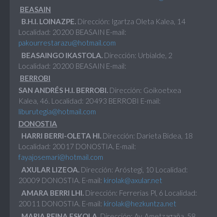
BEASAIN
B.H.I. LOINAZPE.
Dirección: Igartza Oleta Kalea, 14
Localidad: 20200 BEASAIN E-mail:
pakourrestarazu@hotmail.com
BEASAINGO IKASTOLA.
Dirección: Urbialde, 2
Localidad: 20200 BEASAIN E-mail:
BERROBI
SAN ANDRÉS H.I. BERROBI.
Dirección: Goikoetxea
Kalea, 46. Localidad: 20493 BERROBI E-mail:
liburutegia@hotmail.com
DONOSTIA
HARRI BERRI-OLETA HI.
Dirección: Darieta Bidea, 18
Localidad: 20017 DONOSTIA. E-mail:
fayajosemari@hotmail.com
AXULAR LIZEOA.
Dirección: Aróstegi, 10 Localidad:
20009 DONOSTIA. E-mail:
kirolak@axular.net
AMARA BERRI LHI.
Dirección: Ferrerias Pl, 6 Localidad:
20011 DONOSTIA. E-mail:
kirolak@hezkuntza.net
MARIA REINA ESKOLA.
Dirección: Av. Ametzagaña, 58