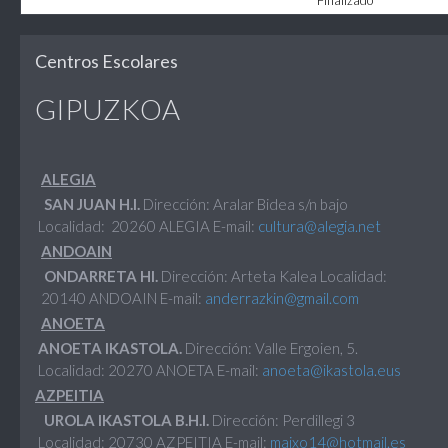
Finalizado
Centros Escolares
GIPUZKOA
ALEGIA
SAN JUAN H.I.
Dirección: Aralar Bidea s/n bajo
Localidad: 20260 ALEGIA E-mail:
cultura@alegia.net
ANDOAIN
ONDARRETA HI.
Dirección: Arteta Kalea Localidad:
20140 ANDOAIN E-mail:
anderrazkin@gmail.com
ANOETA
ANOETA IKASTOLA.
Dirección: Valle Ergoien, 5.
Localidad: 20270 ANOETA E-mail:
anoeta@ikastola.eus
AZPEITIA
UROLA IKASTOLA B.H.I.
Dirección: Perdillegi 3
Localidad: 20730 AZPEITIA E-mail:
maixo14@hotmail.es