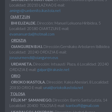
Localidad: 20210 LAZKAO E-mail:
amingo@sanbenito.ikastola.net
OIARTZUN
BHI ELIZALDE.
Dirección: Manuel Lekuona Hiribidea, 5
Localidad: 20180 OIARTZUN E-mail:
evamansarda@hotmail.com
ORDIZIA
OIANGUREN B.H.I.
Dirección:Gernikako Arbolaren Ibilbidea
Localidad: 20240 ORDIZIA E-mail:
jonazurmendi@oianguren.eus
URDANETA.
Dirección: Intsausti Plaza, 6 Localidad: 20240
ORDIZIA E-mail:
galpar@irakasle.net
ORIO
ORIOKO IKASTOLA.
Dirección: Kalea Abeslari, 8 Localidad:
20810 ORIO E-mail:
unai@oriokoikastola.net
TOLOSA
FÉLIX Mª SAMANIEGO.
Dirección: Barrio Santa Lutzia, 14
Localidad: 20400 TOLOSA E-mail:
ivantxoff@gmail.com