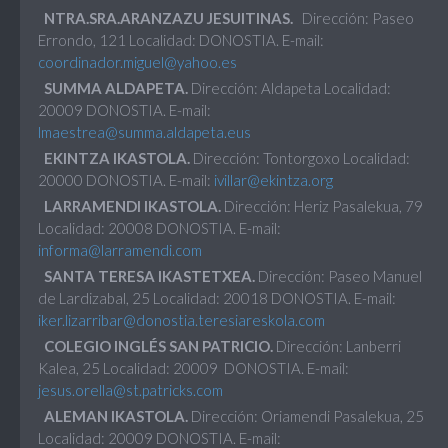
NTRA.SRA.ARANZAZU JESUITINAS.
Dirección: Paseo
Errondo, 121 Localidad: DONOSTIA. E-mail:
coordinador.miguel@yahoo.es
SUMMA ALDAPETA.
Dirección: Aldapeta Localidad:
20009 DONOSTIA. E-mail:
lmaestrea@summa.aldapeta.eus
EKINTZA IKASTOLA.
Dirección: Tontorgoxo Localidad:
20000 DONOSTIA. E-mail:
ivillar@ekintza.org
LARRAMENDI IKASTOLA.
Dirección: Heriz Pasalekua, 79
Localidad: 20008 DONOSTIA. E-mail:
informa@larramendi.com
SANTA TERESA IKASTETXEA.
Dirección: Paseo Manuel
de Lardizabal, 25 Localidad: 20018 DONOSTIA. E-mail:
iker.lizarribar@donostia.teresiareskola.com
COLEGIO INGLÉS SAN PATRICIO.
Dirección: Lanberri
Kalea, 25 Localidad: 20009 DONOSTIA. E-mail:
jesus.orella@st.patricks.com
ALEMAN IKASTOLA.
Dirección: Oriamendi Pasalekua, 25
Localidad: 20009 DONOSTIA. E-mail: