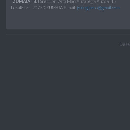
ZUMAIA I.B.
Dirección: Aita Mari Auzategia Auzoa, 45
Localidad: 20750 ZUMAIA E-mail:
jokingijarro@gmail.com
Desar