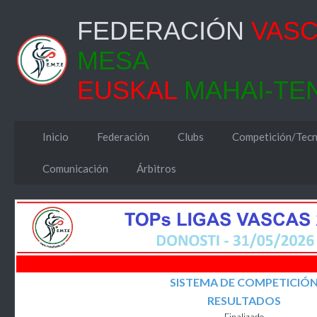
FEDERACIÓN
VAS
MESA
EUSKAL
MAHAI-TE
Inicio
Federación
Clubs
Competición/Tecn
Comunicación
Árbitros
SISTEMA DE COMPETICIÓ
RESULTADOS