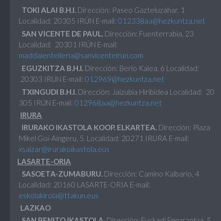
TOKI ALAI B.H.I.
Dirección: Paseo Gazteluzahar, 1
Localidad: 20305 IRÚN E-mail:
012338aa@hezkuntza.net
SAN VICENTE DE PAUL.
Dirección: Fuenterrabia, 23
Localidad: 20301 IRÚN E-mail:
maddalentelleria@sanvicenteirun.com
EGUZKITZA B.H.I.
Dirección: Berio Kalea, 6 Localidad:
20303 IRÚN E-mail:
012969@hezkuntza.net
TXINGUDI B.H.I.
Dirección: Jaizubia Hiribidea Localidad: 20
305 IRÚN E-mail:
012968aa@hezkuntza.net
IRURA
IRURAKO IKASTOLA KOOP. ELKARTEA.
Dirección: Plaza
Mikel Goi-Aingeru, 5. Localidad: 20271 IRURA E-mail:
xsaizar@irurakoikastola.eus
LASARTE-ORIA
SASOETA-ZUMABURU.
Dirección: Camino Kalbario, 4
Localidad: 20160 LASARTE-ORIA E-mail:
eskolakirola@ttakun.eus
LAZKAO
SAN BENITO IKASTOLA.
Dirección: Euskadi Enparantza, 5