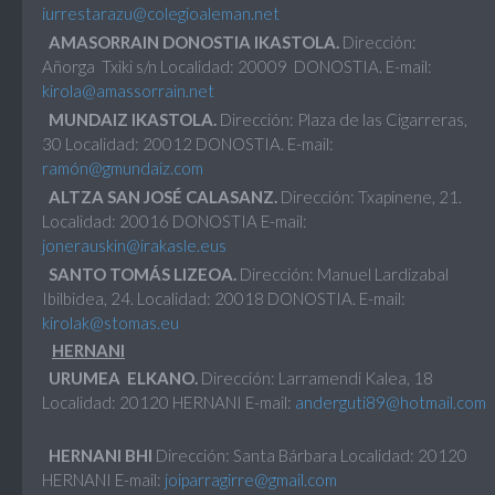
iurrestarazu@colegioaleman.net
AMASORRAIN DONOSTIA IKASTOLA.
Dirección:
Añorga Txiki s/n Localidad: 20009 DONOSTIA. E-mail:
kirola@amassorrain.net
MUNDAIZ IKASTOLA.
Dirección: Plaza de las Cigarreras,
30 Localidad: 20012 DONOSTIA. E-mail:
ramón@gmundaiz.com
ALTZA SAN JOSÉ CALASANZ.
Dirección: Txapinene, 21.
Localidad: 20016 DONOSTIA E-mail:
jonerauskin@irakasle.eus
SANTO TOMÁS LIZEOA.
Dirección: Manuel Lardizabal
Ibilbidea, 24. Localidad: 20018 DONOSTIA. E-mail:
kirolak@stomas.eu
HERNANI
URUMEA ELKANO.
Dirección: Larramendi Kalea, 18
Localidad: 20120 HERNANI E-mail:
anderguti89@hotmail.com
HERNANI BHI
Dirección: Santa Bárbara Localidad: 20120
HERNANI E-mail:
joiparragirre@gmail.com