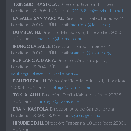
TXINGUDI IKASTOLA .
Dirección: Jaizubia Hiribidea
Localidad: 20 305 IRÚN E-mail:
012338aa@hezkuntza.net
LA SALLE SAN
MARCIAL.
Dirección: Elizatxo Hiribidea, 2
Localidad: 20303 IRÚN E-mail:
jmarrieta@ilasalle.org
DUMBOA H.I.
Dirección Martxoak, 8, 1, Localidad: 20304
IRÚN E-mail:
amasarlar@hotmail.com
IRUNGO LA SALLE.
Dirección: Elizatxo Hiribidea, 2
Localidad: 20303 IRÚN E-mail:
sramada@ilasalle.org
EL PILAR CIA. MARÍA.
Dirección: Aranzate jauna, 1
Localidad: 20304 IRÚN E-mail:
santisegurola@elpilarikastetxea.com
EGUZKITZA L.H.
Dirección: Victoriano Juaristi, 1 Localidad:
20304 IRÚN E-mail:
piolihipo@hotmail.com
TOKI ALAI H.I.
Dirección: Ermita Kalea Localidad: 20305
IRÚN E-mail:
nmindegia@irakasle.net
ERAIN IKASTOLA.
Dirección: Alto de Gaintxurizketa
Localidad: 20300 IRÚN E-mail:
sgarcía@erain.es
HIRUBIDE B.H.I.
Dirección: Pagogaina, 18 Localidad: 20301
IRÚN E-mail: