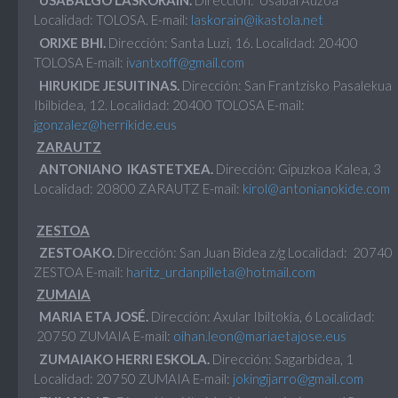
USABALGO LASKORAIN.
Dirección: Usabal Auzoa
Localidad: TOLOSA. E-mail:
laskorain@ikastola.net
ORIXE BHI.
Dirección: Santa Luzi, 16. Localidad: 20400
TOLOSA E-mail:
ivantxoff@gmail.com
HIRUKIDE JESUITINAS.
Dirección: San Frantzisko Pasalekua
Ibilbidea, 12. Localidad: 20400 TOLOSA E-mail:
jgonzalez@herrikide.eus
ZARAUTZ
ANTONIANO IKASTETXEA.
Dirección: Gipuzkoa Kalea, 3
Localidad: 20800 ZARAUTZ E-mail:
kirol@antonianokide.com
ZESTOA
ZESTOAKO.
Dirección: San Juan Bidea z/g Localidad: 20740
ZESTOA E-mail:
haritz_urdanpilleta@hotmail.com
ZUMAIA
MARIA ETA JOSÉ.
Dirección: Axular Ibiltokia, 6 Localidad:
20750 ZUMAIA E-mail:
oihan.leon@mariaetajose.eus
ZUMAIAKO HERRI ESKOLA.
Dirección: Sagarbidea, 1
Localidad: 20750 ZUMAIA E-mail:
jokingijarro@gmail.com