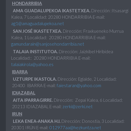
HONDARRIBIA
AMA GUADALUPEKOA IKASTETXEA.
Dirección :Itsasargi
Kalea, 7 Localidad: 20280 HONDARRIBIA E-mail:
ag1@amaguadalupekoa.net
SAN JOSÉ IKASTETXEA.
Dirección: Fraxkueneko Murrua
Kalea, 1 Localidad: 20280 HONDARRIBIA E-mail:
gamundarain@sanjosehondarribia.net
TALAIA INSTITUTOA.
Dirección: Jaizkibel Hiribidea
Localidad:: 20280 HONDARRIBIA E-mail:
talaiakirola@yahoo.es
IBARRA
UZTURPE IKASTOLA.
Dirección: Egialde, 2 Localidad:
20400 IBARRA E-mail:
faiestaran@yahoo.com
IDIAZABAL
AITA IPARRAGIRRE.
Dirección: Zepai Kalea, 6 Localidad:
20213 IDIAZABAL E-mail:
zerki@zerki.net
IRUN
LEKA ENEA-ANAKA H.I.
Dirección: Donostia, 3 Localidad:
20301 IRÚN E-mail:
012977aa@hezkuntza.net