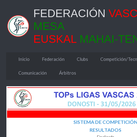
FEDERACIÓN
VAS
MESA
EUSKAL
MAHAI-TE
Inicio
Federación
Clubs
Competición/Tecn
Comunicación
Árbitros
SISTEMA DE COMPETICIÓ
RESULTADOS