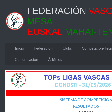
FEDERACIÓN
VAS
MESA
EUSKAL
MAHAI-TE
Inicio
Federación
Clubs
Competición/Tecn
Comunicación
Árbitros
SISTEMA DE COMPETICIÓ
RESULTADOS