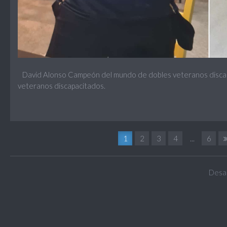
David Alonso Campeón del mundo de dobles veteranos discapa
veteranos discapacitados.
1
2
3
4
...
6
Desar