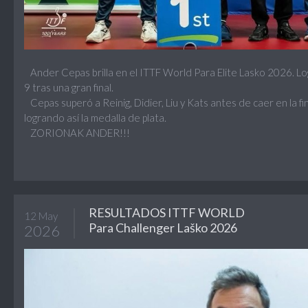
Ander Cepas brilla en el ITTF World Para Elite Lasko 2026. Log
9 tras una gran final.
Cepas superó a Reinig, Didier, Liu y Kats antes de caer en la f
logrando así la medalla de plata.
ZORIONAK ANDER!!!
RESULTADOS ITTF WORLD
12 May
Para Challenger Laško 2026
2026