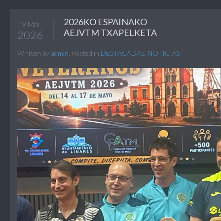
2026KO ESPAINAKO
19 Mai
AEJVTM TXAPELKETA
2026
Written by
admin
. Posted in
DESTACADAS
,
NOTICIAS