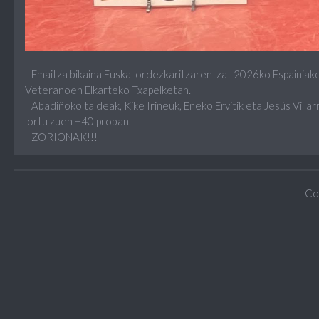
Emaitza bikaina Euskal ordezkaritzarentzat 2026ko Espainiako
Veteranoen Elkarteko Txapelketan.
Abadiñoko taldeak, Kike Irineuk, Eneko Ervitik eta Jesús Villar
lortu zuen +40 proban.
ZORIONAK!!!
Co