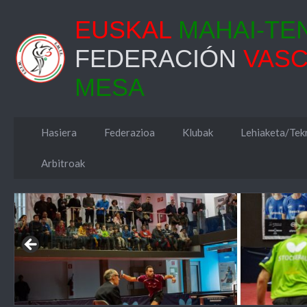
EUSKAL
MAHAI-TE
FEDERACIÓN
VAS
MESA
Hasiera
Federazioa
Klubak
Lehiaketa/Tekn
Arbitroak