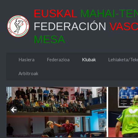
EUSKAL
MAHAI-TE
FEDERACIÓN
VAS
MESA
Hasiera
Federazioa
Klubak
Lehiaketa/Tekn
Arbitroak