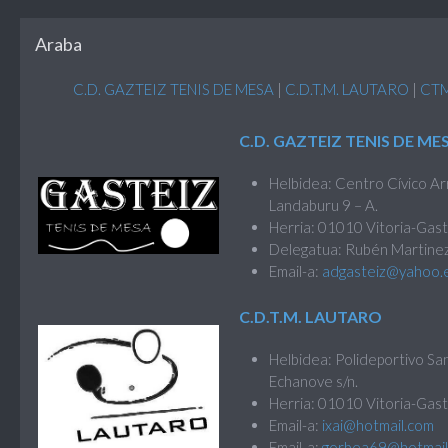
Araba
C.D. GAZTEIZ TENIS DE MESA
|
C.D.T.M. LAUTARO
|
CTM
C.D. GAZTEIZ TENIS DE ME
Helbidea: Centro Cívico Arr
Landaburu 9 – A.
Herria: 01010 Vitoria-Gast
Delegatua: Rubén Martin
Email-a:
adgasteiz@yahoo.
C.D.T.M. LAUTARO
Helbidea: Polideportivo Sa
Echanove s/n.
Herria: 01010 Vitoria-Gast
Email-a:
ixai@hotmail.com
Email-a:
gorbea69@hotmail