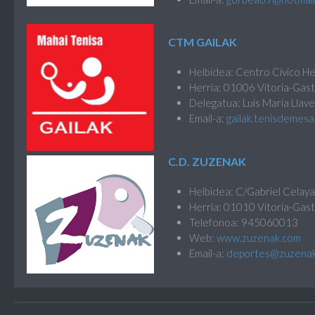
CTM GAILAK
Helbidea: Centro Cívico H
Herria: 01006 Vitoria-Gast
Delegatua: Luis María Lla
Email-a:
gailak.tenisdemes
C.D. ZUZENAK
Helbidea: C/Gabriel Celaya
Herria: 01010 Vitoria-Gast
Telefonoa: 945060013
Web:
www.zuzenak.com
Email-a:
deportes@zuzena