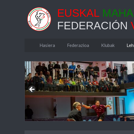
EUSKAL
MAHAI
FEDERACIÓN
Hasiera
Federazioa
Klubak
Leh