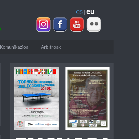
es
eu
|
A
Komunikazioa
Arbitroak