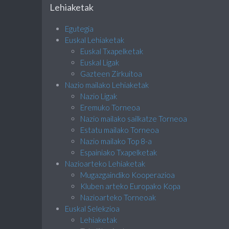
Lehiaketak
Egutegia
Euskal Lehiaketak
Euskal Txapelketak
Euskal Ligak
Gazteen Zirkuitoa
Nazio mailako Lehiaketak
Nazio Ligak
Eremuko Torneoa
Nazio mailako sailkatze Torneoa
Estatu mailako Torneoa
Nazio mailako Top 8-a
Espainiako Txapelketak
Nazioarteko Lehiaketak
Mugazgaindiko Kooperazioa
Kluben arteko Europako Kopa
Nazioarteko Torneoak
Euskal Selekzioa
Lehiaketak