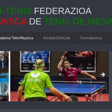
-TENIS
FEDERAZIOA
VASCA
DE
TENIS DE MES
iaketa/Teknifikazioa
Aisialdi Ekintzak
Formakuntza