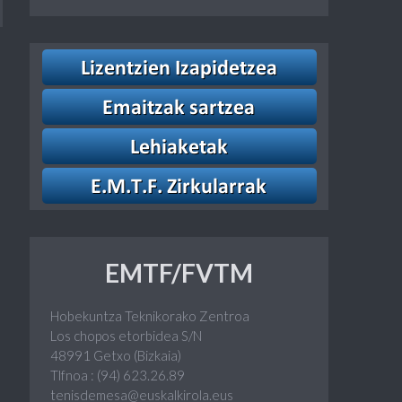
EMTF/FVTM
Hobekuntza Teknikorako Zentroa
Los chopos etorbidea S/N
48991 Getxo (Bizkaia)
Tlfnoa : (94) 623.26.89
tenisdemesa@euskalkirola.eus