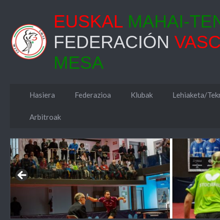
EUSKAL
MAHAI-TE
FEDERACIÓN
VAS
MESA
Hasiera
Federazioa
Klubak
Lehiaketa/Tekn
Arbitroak