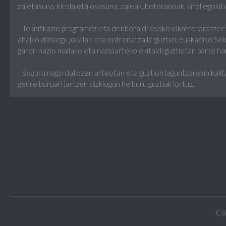
zaletasuna, kirola eta osasuna, zaleak, beteranoak, kirol egoki
Teknifikazio programez eta denboraldi osoko elkarretaratzeez
ahalko dizkiegu jokalari eta entrenatzaile guztiei, Euskadiko Se
garen nazio mailako eta nazioarteko ekitaldi guztietan parte har
Seguru nago datozen urteotan eta guztion laguntzarekin kalit
geure buruari jartzen dizkiogun helburu guztiak lortuz.
Co