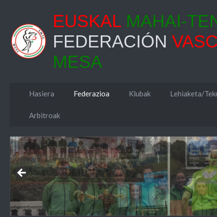
EUSKAL
MAHAI-TE
FEDERACIÓN
VAS
MESA
Hasiera
Federazioa
Klubak
Lehiaketa/Tekn
Arbitroak