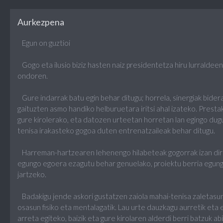
Aurkezpena
Egun on guztioi
Gogo eta ilusio biziz hasten naiz presidentetza hiru lurralde
ondoren.
Gure indarrak batu egin behar ditugu; horrela, sinergiak bidera
gaituzten asmo handiko helburuetara iritsi ahal izateko. Presta
gure kirolerako, eta datozen urteetan horretan lan egingo dug
tenisa irakasteko gogoa duten entrenatzaileak behar ditugu.
Harreman-hartzearen lehenengo hilabeteak gogorrak izan dir
egungo egoera ezagutu behar genuelako, proiektu berria egungo
jartzeko.
Badakigu jende askori gustatzen zaiola mahai-tenisa zaletasun
osasun fisiko eta mentalagatik. Lau urte dauzkagu aurretik eta 
arreta egiteko, baizik eta gure kirolaren alderdi berri batzuk ab